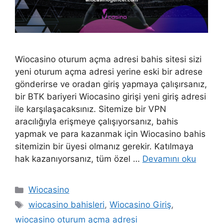
Wiocasino oturum açma adresi bahis sitesi sizi
yeni oturum açma adresi yerine eski bir adrese
gönderirse ve oradan giriş yapmaya çalışırsanız,
bir BTK bariyeri Wiocasino girişi yeni giriş adresi
ile karşılaşacaksınız. Sitemize bir VPN
aracılığıyla erişmeye çalışıyorsanız, bahis
yapmak ve para kazanmak için Wiocasino bahis
sitemizin bir üyesi olmanız gerekir. Katılmaya
hak kazanıyorsanız, tüm özel …
Devamını oku
Kategoriler
Wiocasino
Etiketler
wiocasino bahisleri
,
Wiocasino Giriş
,
wiocasino oturum açma adresi