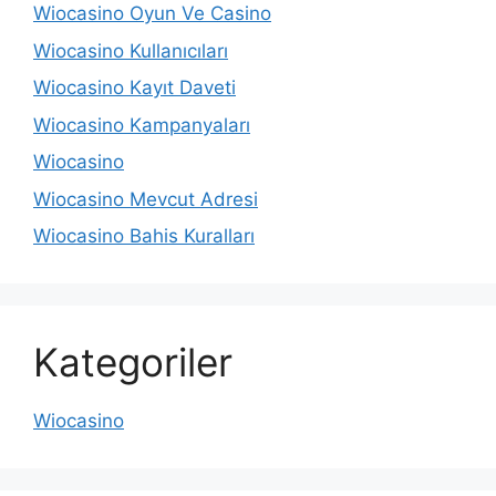
Wiocasino Oyun Ve Casino
Wiocasino Kullanıcıları
Wiocasino Kayıt Daveti
Wiocasino Kampanyaları
Wiocasino
Wiocasino Mevcut Adresi
Wiocasino Bahis Kuralları
Kategoriler
Wiocasino