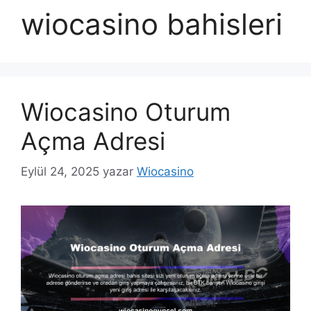
wiocasino bahisleri
Wiocasino Oturum
Açma Adresi
Eylül 24, 2025
yazar
Wiocasino