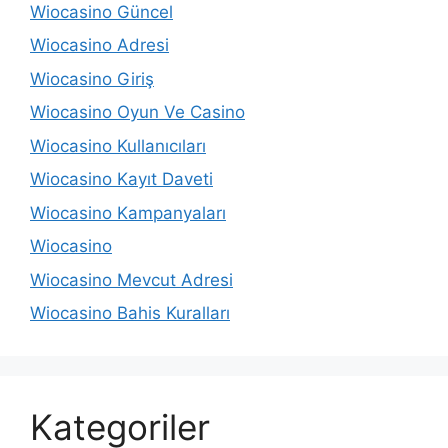
Wiocasino Güncel
Wiocasino Adresi
Wiocasino Giriş
Wiocasino Oyun Ve Casino
Wiocasino Kullanıcıları
Wiocasino Kayıt Daveti
Wiocasino Kampanyaları
Wiocasino
Wiocasino Mevcut Adresi
Wiocasino Bahis Kuralları
Kategoriler