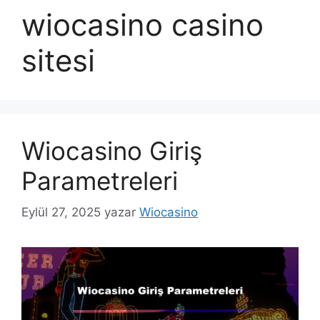
wiocasino casino
sitesi
Wiocasino Giriş
Parametreleri
Eylül 27, 2025
yazar
Wiocasino