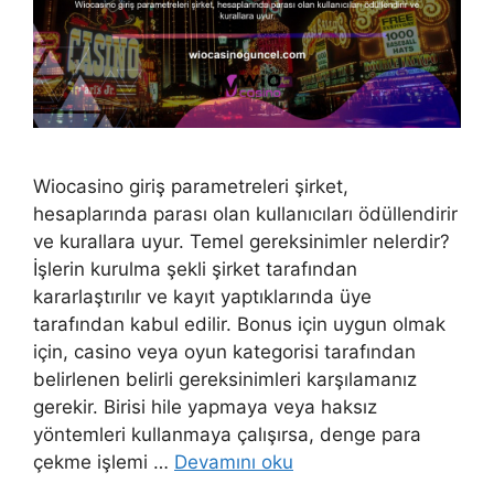
Wiocasino giriş parametreleri şirket,
hesaplarında parası olan kullanıcıları ödüllendirir
ve kurallara uyur. Temel gereksinimler nelerdir?
İşlerin kurulma şekli şirket tarafından
kararlaştırılır ve kayıt yaptıklarında üye
tarafından kabul edilir. Bonus için uygun olmak
için, casino veya oyun kategorisi tarafından
belirlenen belirli gereksinimleri karşılamanız
gerekir. Birisi hile yapmaya veya haksız
yöntemleri kullanmaya çalışırsa, denge para
çekme işlemi …
Devamını oku