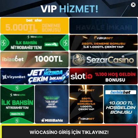
×
WİOCASİNO GİRİŞ İÇİN TIKLAYINIZ!