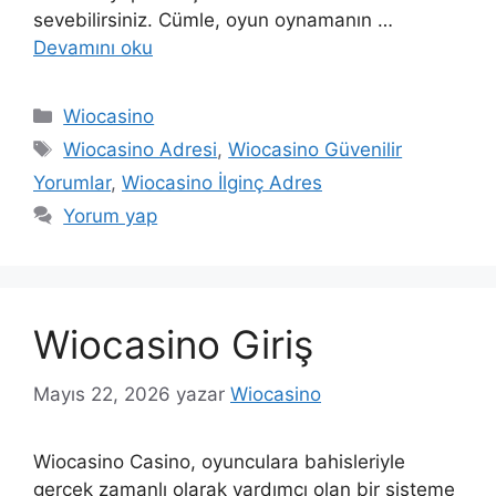
sevebilirsiniz. Cümle, oyun oynamanın …
Devamını oku
Kategoriler
Wiocasino
Etiketler
Wiocasino Adresi
,
Wiocasino Güvenilir
Yorumlar
,
Wiocasino İlginç Adres
Yorum yap
Wiocasino Giriş
Mayıs 22, 2026
yazar
Wiocasino
Wiocasino Casino, oyunculara bahisleriyle
gerçek zamanlı olarak yardımcı olan bir sisteme