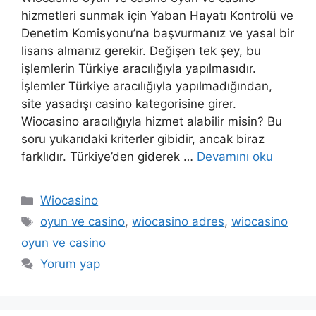
hizmetleri sunmak için Yaban Hayatı Kontrolü ve
Denetim Komisyonu’na başvurmanız ve yasal bir
lisans almanız gerekir. Değişen tek şey, bu
işlemlerin Türkiye aracılığıyla yapılmasıdır.
İşlemler Türkiye aracılığıyla yapılmadığından,
site yasadışı casino kategorisine girer.
Wiocasino aracılığıyla hizmet alabilir misin? Bu
soru yukarıdaki kriterler gibidir, ancak biraz
farklıdır. Türkiye’den giderek …
Devamını oku
Kategoriler
Wiocasino
Etiketler
oyun ve casino
,
wiocasino adres
,
wiocasino
oyun ve casino
Yorum yap