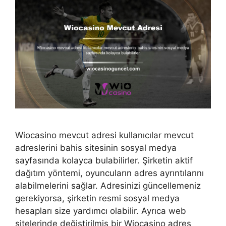
Wiocasino mevcut adresi kullanıcılar mevcut
adreslerini bahis sitesinin sosyal medya
sayfasında kolayca bulabilirler. Şirketin aktif
dağıtım yöntemi, oyuncuların adres ayrıntılarını
alabilmelerini sağlar. Adresinizi güncellemeniz
gerekiyorsa, şirketin resmi sosyal medya
hesapları size yardımcı olabilir. Ayrıca web
sitelerinde değiştirilmiş bir Wiocasino adres