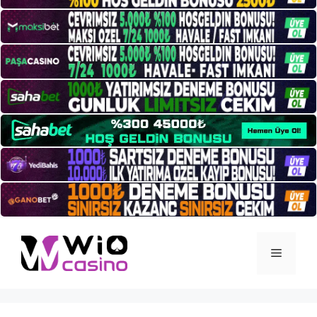
İçeriğe
atla
Menü