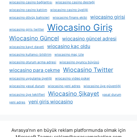
wiocasino casino bağlantısı
wiocasino casino desteği
wiocasino casino katılım
wiocasino casino üyeliği
wiocasino girisi
wiocasino dövüş bahisleri
wiocasino finans ekibi
Wiocasino Giriş
wiocasino giris twitter
Wiocasino Güncel
wiocasino güncel adresi
wiocasino kaç oldu
wiocasino kayıt daveti
wiocasino kullanıcı bildirim
wiocasino maç izle
wiocasino oturum açma adresi
wiocasino oyuncu büyüsü
Wiocasino Twitter
wiocasino para çekme
wiocasino uygulama üyeliği
wiocasino video poker
wiocasino yasal durum
wiocasino yeni adres
wiocasino üye güvenliği
Wiocasino Şikayet
wiocasino üye teklifleri
yasal durum
yeni giris wiocasino
yeni adres
Avrasya'nın en büyük reklam platformunda olmak için
Microsoft Teams:
reklam@avrasyamarketing.com