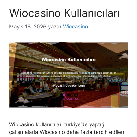
Wiocasino Kullanıcıları
Mayıs 18, 2026
yazar
Wiocasino
Wiocasino kullanıcıları türkiye’de yaptığı
çalışmalarla Wiocasino daha fazla tercih edilen