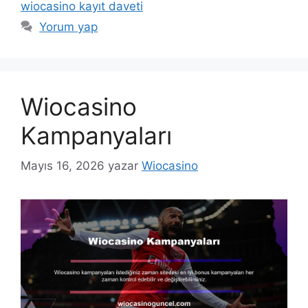
wiocasino kayıt daveti
Yorum yap
Wiocasino
Kampanyaları
Mayıs 16, 2026
yazar
Wiocasino