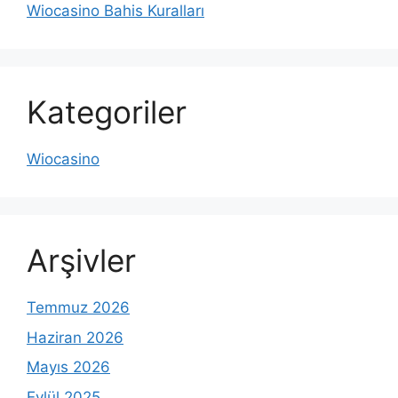
Wiocasino Bahis Kuralları
Kategoriler
Wiocasino
Arşivler
Temmuz 2026
Haziran 2026
Mayıs 2026
Eylül 2025