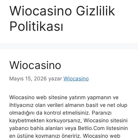
Wiocasino Gizlilik
Politikası
Wiocasino
Mayıs 15, 2026
yazar
Wiocasino
Wiocasino web sitesine yatırım yapmanın ve
ihtiyacınız olan verileri almanın basit ve net olup
olmadığını da kontrol etmelisiniz. Paranızı
kaybetmekten korkuyorsanız, Wiocasino sitesini
yabancı bahis alanları veya Betlio.Com listesinin
en üstüne koymanızı öneririz. Wiocasino web