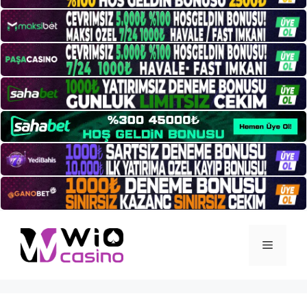
İçeriğe
atla
Menü