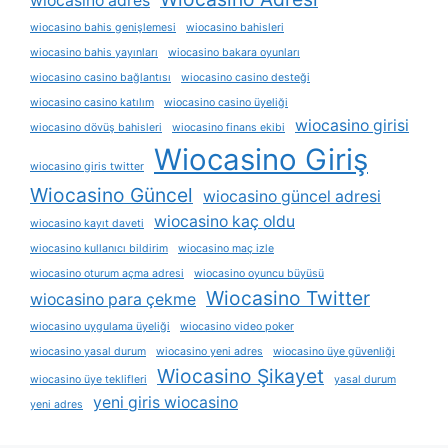
wiocasino adres
wiocasino bahis genişlemesi
wiocasino bahisleri
wiocasino bahis yayınları
wiocasino bakara oyunları
wiocasino casino bağlantısı
wiocasino casino desteği
wiocasino casino katılım
wiocasino casino üyeliği
wiocasino girisi
wiocasino dövüş bahisleri
wiocasino finans ekibi
Wiocasino Giriş
wiocasino giris twitter
Wiocasino Güncel
wiocasino güncel adresi
wiocasino kaç oldu
wiocasino kayıt daveti
wiocasino kullanıcı bildirim
wiocasino maç izle
wiocasino oturum açma adresi
wiocasino oyuncu büyüsü
Wiocasino Twitter
wiocasino para çekme
wiocasino uygulama üyeliği
wiocasino video poker
wiocasino yasal durum
wiocasino yeni adres
wiocasino üye güvenliği
Wiocasino Şikayet
wiocasino üye teklifleri
yasal durum
yeni giris wiocasino
yeni adres