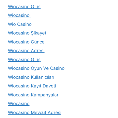
Wiocasino Giriş
Wiocasino
Wio Casino
Wiocasino Şikayet
Wiocasino Güncel
Wiocasino Adresi
Wiocasino Giriş
Wiocasino Oyun Ve Casino
Wiocasino Kullanıcıları
Wiocasino Kayıt Daveti
Wiocasino Kampanyaları
Wiocasino
Wiocasino Mevcut Adresi