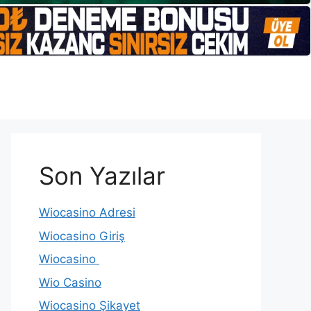
Son Yazılar
Wiocasino Adresi
Wiocasino Giriş
Wiocasino
Wio Casino
Wiocasino Şikayet