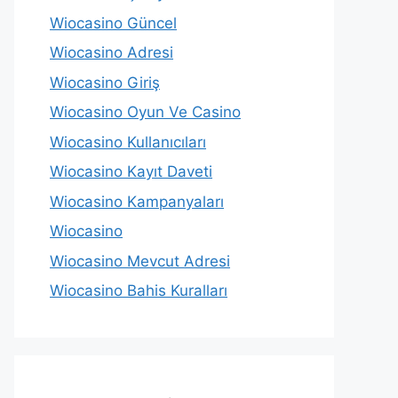
Wiocasino Güncel
Wiocasino Adresi
Wiocasino Giriş
Wiocasino Oyun Ve Casino
Wiocasino Kullanıcıları
Wiocasino Kayıt Daveti
Wiocasino Kampanyaları
Wiocasino
Wiocasino Mevcut Adresi
Wiocasino Bahis Kuralları