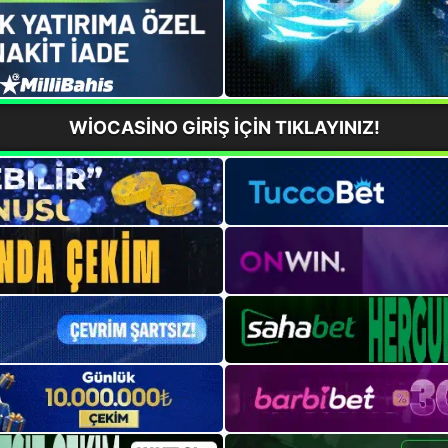
WİOCASİNO GİRİŞ İÇİN TIKLAYINIZ!