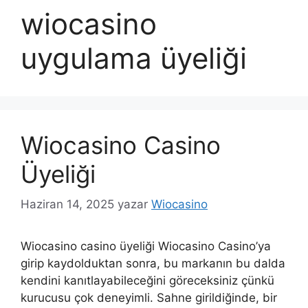
wiocasino
uygulama üyeliği
Wiocasino Casino
Üyeliği
Haziran 14, 2025
yazar
Wiocasino
Wiocasino casino üyeliği Wiocasino Casino’ya
girip kaydolduktan sonra, bu markanın bu dalda
kendini kanıtlayabileceğini göreceksiniz çünkü
kurucusu çok deneyimli. Sahne girildiğinde, bir