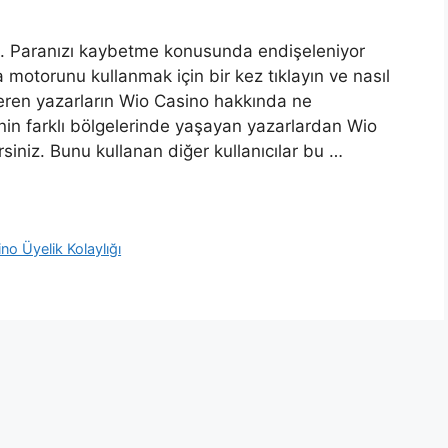
ın. Paranızı kaybetme konusunda endişeleniyor
otorunu kullanmak için bir kez tıklayın ve nasıl
eren yazarların Wio Casino hakkında ne
nin farklı bölgelerinde yaşayan yazarlardan Wio
siniz. Bunu kullanan diğer kullanıcılar bu …
no Üyelik Kolaylığı