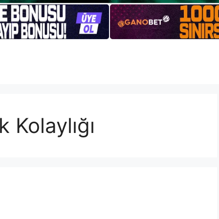
 Kolaylığı