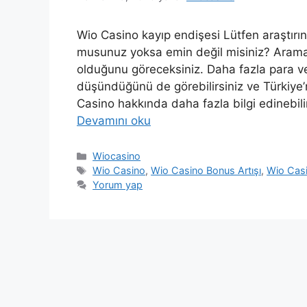
Wio Casino kayıp endişesi Lütfen araştır
musunuz yoksa emin değil misiniz? Arama m
olduğunu göreceksiniz. Daha fazla para v
düşündüğünü de görebilirsiniz ve Türkiye’
Casino hakkında daha fazla bilgi edinebilir
Devamını oku
Kategoriler
Wiocasino
Etiketler
Wio Casino
,
Wio Casino Bonus Artışı
,
Wio Casi
Yorum yap