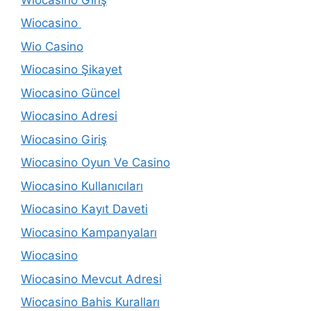
Wiocasino
Wio Casino
Wiocasino Şikayet
Wiocasino Güncel
Wiocasino Adresi
Wiocasino Giriş
Wiocasino Oyun Ve Casino
Wiocasino Kullanıcıları
Wiocasino Kayıt Daveti
Wiocasino Kampanyaları
Wiocasino
Wiocasino Mevcut Adresi
Wiocasino Bahis Kuralları