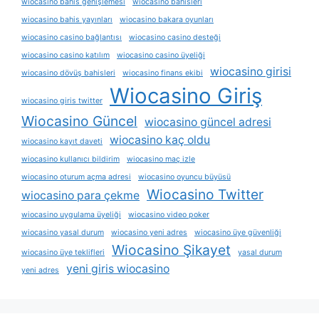
wiocasino bahis genişlemesi
wiocasino bahisleri
wiocasino bahis yayınları
wiocasino bakara oyunları
wiocasino casino bağlantısı
wiocasino casino desteği
wiocasino casino katılım
wiocasino casino üyeliği
wiocasino girisi
wiocasino dövüş bahisleri
wiocasino finans ekibi
Wiocasino Giriş
wiocasino giris twitter
Wiocasino Güncel
wiocasino güncel adresi
wiocasino kaç oldu
wiocasino kayıt daveti
wiocasino kullanıcı bildirim
wiocasino maç izle
wiocasino oturum açma adresi
wiocasino oyuncu büyüsü
Wiocasino Twitter
wiocasino para çekme
wiocasino uygulama üyeliği
wiocasino video poker
wiocasino yasal durum
wiocasino yeni adres
wiocasino üye güvenliği
Wiocasino Şikayet
wiocasino üye teklifleri
yasal durum
yeni giris wiocasino
yeni adres