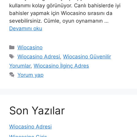
kullanımı kolay görünüyor. Canlı bahislerde iyi
bahisler yapmak için Wiocasino sırasını da
sevebilirsiniz. Cümle, oyun oynamanın …
Devamını oku
Kategoriler
Wiocasino
Etiketler
Wiocasino Adresi
,
Wiocasino Güvenilir
Yorumlar
,
Wiocasino İlginç Adres
Yorum yap
Son Yazılar
Wiocasino Adresi
Wiocasino Giriş