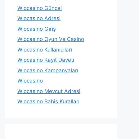
Wiocasino Güncel
Wiocasino Adresi
Wiocasino Giriş
Wiocasino Oyun Ve Casino
Wiocasino Kullanıcıları
Wiocasino Kayıt Daveti
Wiocasino Kampanyaları
Wiocasino
Wiocasino Mevcut Adresi
Wiocasino Bahis Kuralları