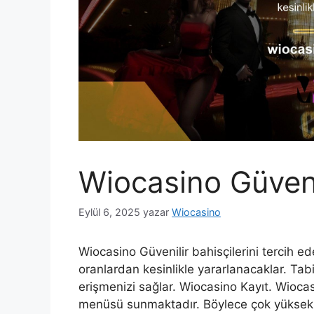
Wiocasino Güveni
Eylül 6, 2025
yazar
Wiocasino
Wiocasino Güvenilir bahisçilerini tercih e
oranlardan kesinlikle yararlanacaklar. Tabi
erişmenizi sağlar. Wiocasino Kayıt. Wiocasi
menüsü sunmaktadır. Böylece çok yüksek ola