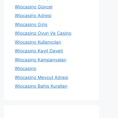
Wiocasino Güncel
Wiocasino Adresi
Wiocasino Giriş
Wiocasino Oyun Ve Casino
Wiocasino Kullanıcıları
Wiocasino Kayıt Daveti
Wiocasino Kampanyaları
Wiocasino
Wiocasino Mevcut Adresi
Wiocasino Bahis Kuralları