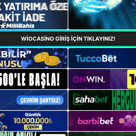
WİOCASİNO GİRİŞ İÇİN TIKLAYINIZ!