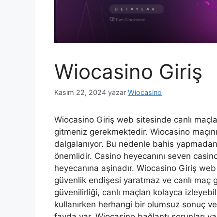
Wiocasino Giriş
Kasım 22, 2024
yazar
Wiocasino
Wiocasino Giriş web sitesinde canlı maçlar
gitmeniz gerekmektedir. Wiocasino maçının 
dalgalanıyor. Bu nedenle bahis yapmadan
önemlidir. Casino heyecanını seven casin
heyecanına aşinadır. Wiocasino Giriş web 
güvenlik endişesi yaratmaz ve canlı maç gir
güvenilirliği, canlı maçları kolayca izleye
kullanırken herhangi bir olumsuz sonuç v
fayda var. Wiocasino bağlantı sorunları ya