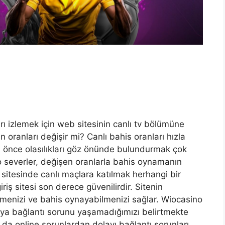
ı izlemek için web sitesinin canlı tv bölümüne
oranları değişir mi? Canlı bahis oranları hızla
 önce olasılıkları göz önünde bulundurmak çok
o severler, değişen oranlarla bahis oynamanın
sitesinde canlı maçlara katılmak herhangi bir
iş sitesi son derece güvenilirdir. Sitenin
bilmenizi ve bahis oynayabilmenizi sağlar. Wiocasino
eya bağlantı sorunu yaşamadığımızı belirtmekte
 da online sorunlardan dolayı bağlantı sorunları