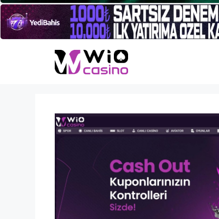
İçeriğe
atla