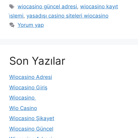
Etiketler
wiocasino güncel adresi
,
wiocasino kayıt
i̇şlemi
,
yasadışı casino siteleri wiocasino
Yorum yap
Son Yazılar
Wiocasino Adresi
Wiocasino Giriş
Wiocasino
Wio Casino
Wiocasino Şikayet
Wiocasino Güncel