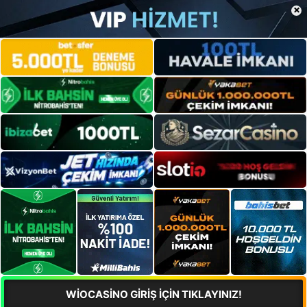
×
WİOCASİNO GİRİŞ İÇİN TIKLAYINIZ!