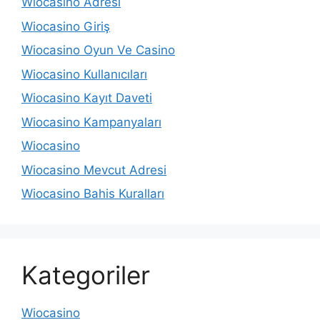
Wiocasino Adresi
Wiocasino Giriş
Wiocasino Oyun Ve Casino
Wiocasino Kullanıcıları
Wiocasino Kayıt Daveti
Wiocasino Kampanyaları
Wiocasino
Wiocasino Mevcut Adresi
Wiocasino Bahis Kuralları
Kategoriler
Wiocasino