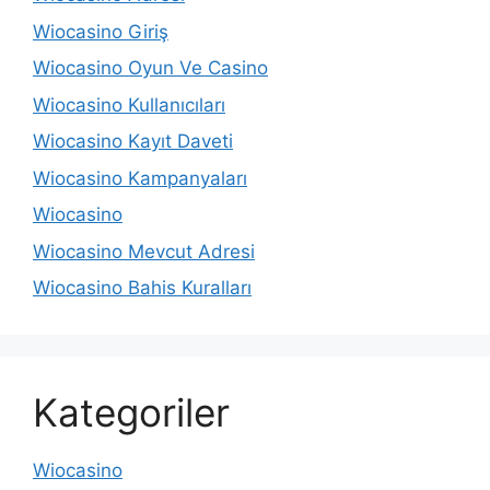
Wiocasino Giriş
Wiocasino Oyun Ve Casino
Wiocasino Kullanıcıları
Wiocasino Kayıt Daveti
Wiocasino Kampanyaları
Wiocasino
Wiocasino Mevcut Adresi
Wiocasino Bahis Kuralları
Kategoriler
Wiocasino