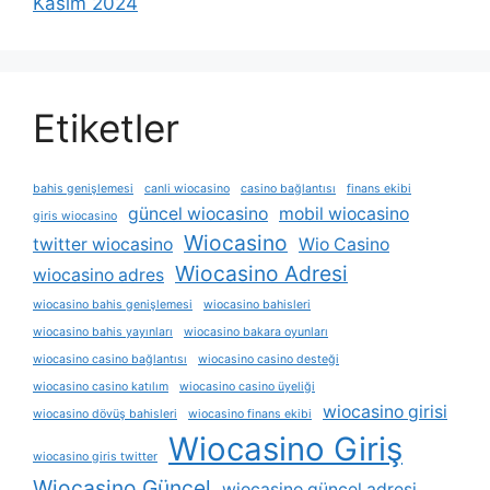
Kasım 2024
Etiketler
bahis genişlemesi
canli wiocasino
casino bağlantısı
finans ekibi
güncel wiocasino
mobil wiocasino
giris wiocasino
Wiocasino
twitter wiocasino
Wio Casino
Wiocasino Adresi
wiocasino adres
wiocasino bahis genişlemesi
wiocasino bahisleri
wiocasino bahis yayınları
wiocasino bakara oyunları
wiocasino casino bağlantısı
wiocasino casino desteği
wiocasino casino katılım
wiocasino casino üyeliği
wiocasino girisi
wiocasino dövüş bahisleri
wiocasino finans ekibi
Wiocasino Giriş
wiocasino giris twitter
Wiocasino Güncel
wiocasino güncel adresi